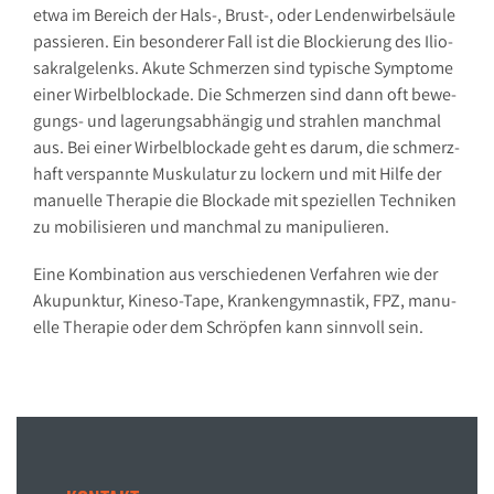
etwa im Be­reich der Hals-, Brust-, oder Len­den­wir­bel­säu­le
pas­sie­ren. Ein be­son­de­rer Fall ist die Blo­ckie­rung des Ilio­
sa­kral­ge­lenks. Aku­te Schmer­zen sind ty­pi­sche Sym­pto­me
ei­ner Wir­bel­blo­cka­de. Die Schmer­zen sind dann oft be­we­
gungs- und la­ge­rungs­ab­hän­gig und strah­len manch­mal
aus. Bei ei­ner Wir­bel­blo­cka­de geht es dar­um, die schmerz­
haft ver­spann­te Mus­ku­la­tur zu lo­ckern und mit Hil­fe der
ma­nu­el­le The­ra­pie die Blo­cka­de mit spe­zi­el­len Tech­ni­ken
zu mo­bi­li­sie­ren und manch­mal zu ma­ni­pu­lie­ren.
Eine Kom­bi­na­ti­on aus ver­schie­de­nen Ver­fah­ren wie der
Aku­punk­tur, Ki­ne­so-Tape, Kran­ken­gym­nas­tik, FPZ, ma­nu­
el­le The­ra­pie oder dem Schröp­fen kann sinn­voll sein.