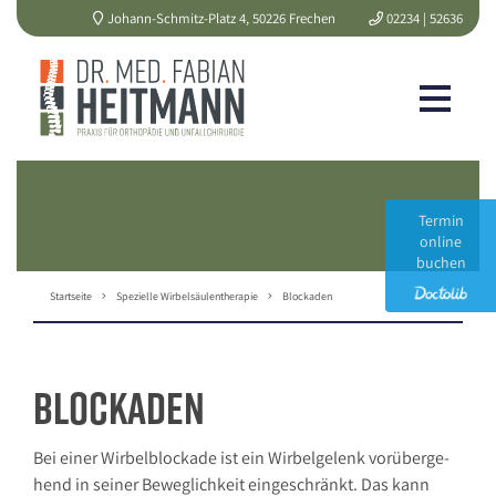
Johann-Schmitz-Platz 4, 50226 Frechen
02234 | 52636
Termin
online
buchen
Startseite
Spezielle Wirbelsäulentherapie
Blockaden
Blockaden
Bei ei­ner Wir­bel­blo­cka­de ist ein Wir­bel­ge­lenk vor­über­ge­
hend in sei­ner Be­weg­lich­keit ein­ge­schränkt. Das kann